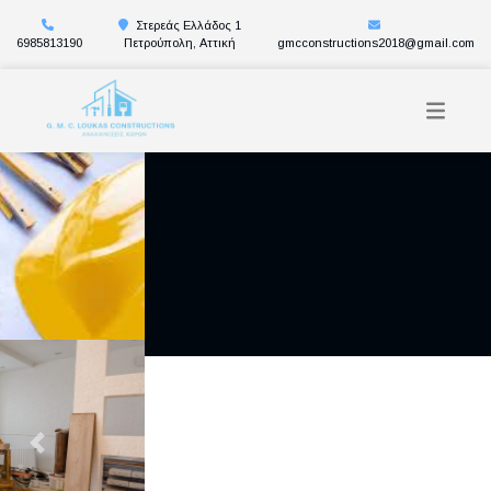
Στερεάς Ελλάδος 1
6985813190
Πετρούπολη, Αττική
gmcconstructions2018@gmail.com